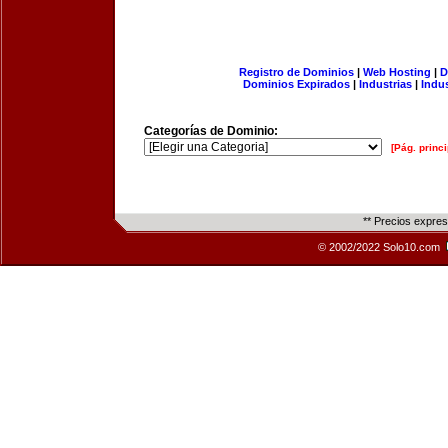
Registro de Dominios
|
Web Hosting
|
D
Dominios Expirados
|
Industrias
|
Indu
Categorías de Dominio:
[Pág. princi
** Precios expre
© 2002/2022 Solo10.com