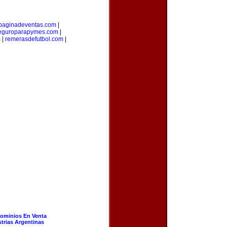
paginadeventas.com
|
eguroparapymes.com
|
m
|
remerasdefutbol.com
|
ominios En Venta
strias Argentinas