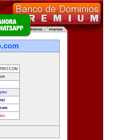
o.com
TIRO.COM
com
pleo
ta!
.com
tas