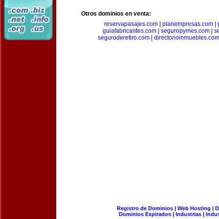
Otros dominios en venta:
reservapasajes.com
|
planempresas.com
|
guiafabricantes.com
|
seguropymes.com
|
s
seguroderetiro.com
|
directorioinmuebles.co
Registro de Dominios
|
Web Hosting
|
D
Dominios Expirados
|
Industrias
|
Indu