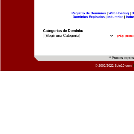
Registro de Dominios
|
Web Hosting
|
D
Dominios Expirados
|
Industrias
|
Indu
Categorías de Dominio:
[Pág. princi
** Precios expre
© 2002/2022 Solo10.com