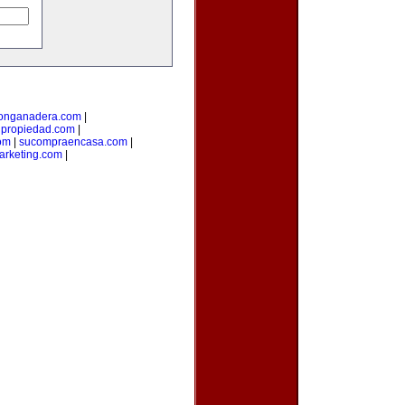
ionganadera.com
|
upropiedad.com
|
om
|
sucompraencasa.com
|
arketing.com
|