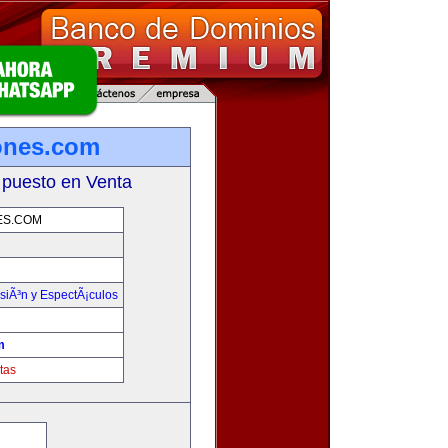
ones.com
 puesto en Venta
ES.COM
isiÃ³n y EspectÃ¡culos
m
tas