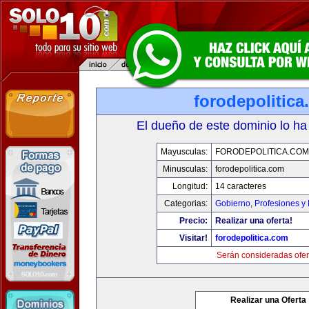
forodepolitic
El dueño de este dominio lo ha
Mayusculas:
FORODEPOLITICA.COM
Minusculas:
forodepolitica.com
Longitud:
14 caracteres
Categorias:
Gobierno
,
Profesiones y
Precio:
Realizar una oferta!
Visitar!
forodepolitica.com
Serán consideradas ofer
Realizar una Oferta