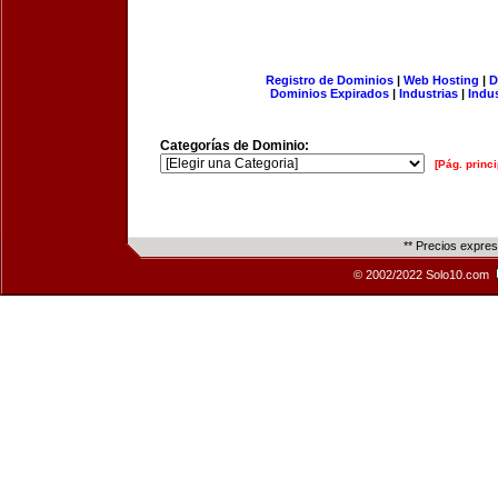
Registro de Dominios
|
Web Hosting
|
D
Dominios Expirados
|
Industrias
|
Indu
Categorías de Dominio:
[Pág. princi
** Precios expre
© 2002/2022 Solo10.com