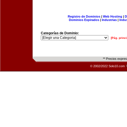
Registro de Dominios
|
Web Hosting
|
D
Dominios Expirados
|
Industrias
|
Indu
Categorías de Dominio:
[Pág. princi
** Precios expre
© 2002/2022 Solo10.com