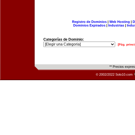
Registro de Dominios
|
Web Hosting
|
D
Dominios Expirados
|
Industrias
|
Indu
Categorías de Dominio:
[Pág. princi
** Precios expre
© 2002/2022 Solo10.com