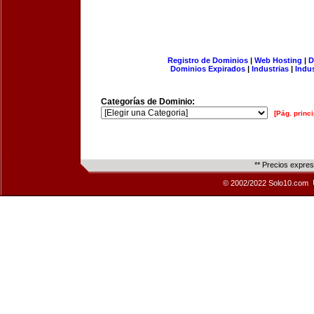
Registro de Dominios
|
Web Hosting
|
D
Dominios Expirados
|
Industrias
|
Indu
Categorías de Dominio:
[Pág. princi
** Precios expre
© 2002/2022 Solo10.com