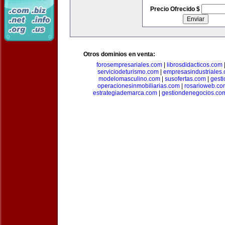
Precio Ofrecido $
Otros dominios en venta:
forosempresariales.com
|
librosdidacticos.com
serviciodeturismo.com
|
empresasindustriales
modelomasculino.com
|
susofertas.com
|
gest
operacionesinmobiliarias.com
|
rosarioweb.co
estrategiademarca.com
|
gestiondenegocios.co