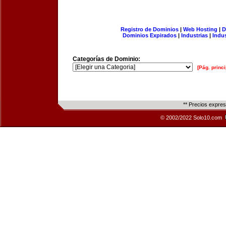
Registro de Dominios
|
Web Hosting
|
D
Dominios Expirados
|
Industrias
|
Indu
Categorías de Dominio:
[Pág. princi
** Precios expre
© 2002/2022 Solo10.com