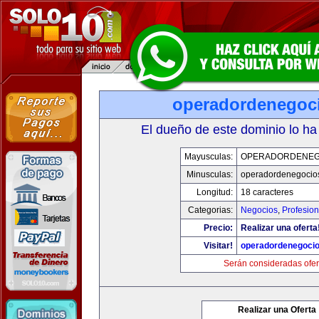
operadordenegoc
El dueño de este dominio lo ha
Mayusculas:
OPERADORDENEG
Minusculas:
operadordenegocio
Longitud:
18 caracteres
Categorias:
Negocios
,
Profesio
Precio:
Realizar una oferta
Visitar!
operadordenegoci
Serán consideradas ofer
Realizar una Oferta