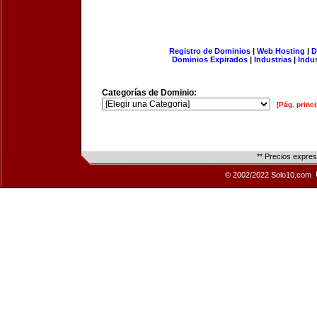
Registro de Dominios
|
Web Hosting
|
D
Dominios Expirados
|
Industrias
|
Indu
Categorías de Dominio:
[Pág. princi
** Precios expre
© 2002/2022 Solo10.com