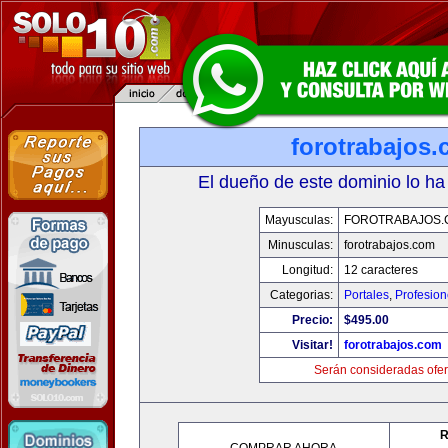
forotrabajos
El dueño de este dominio lo ha
Mayusculas:
FOROTRABAJOS.
Minusculas:
forotrabajos.com
Longitud:
12 caracteres
Categorias:
Portales
,
Profesio
Precio:
$495.00
Visitar!
forotrabajos.com
Serán consideradas ofer
R