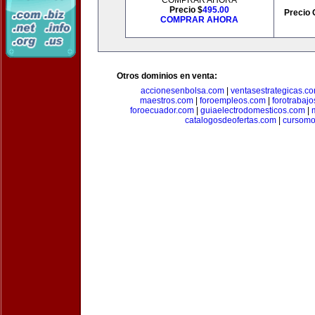
COMPRAR AHORA
Precio $
495.00
Precio 
COMPRAR AHORA
Otros dominios en venta:
accionesenbolsa.com
|
ventasestrategicas.c
maestros.com
|
foroempleos.com
|
forotrabaj
foroecuador.com
|
guiaelectrodomesticos.com
|
catalogosdeofertas.com
|
cursomo