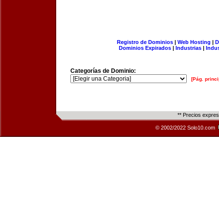
Registro de Dominios
|
Web Hosting
|
D
Dominios Expirados
|
Industrias
|
Indu
Categorías de Dominio:
[Pág. princi
** Precios expre
© 2002/2022 Solo10.com