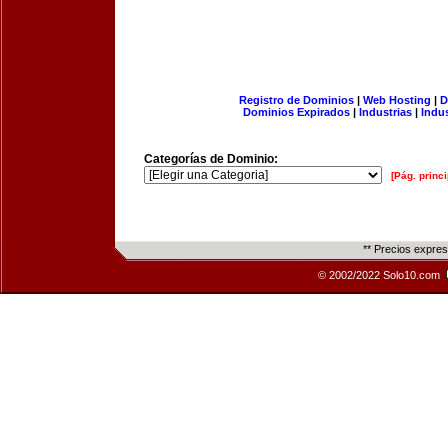
Registro de Dominios
|
Web Hosting
|
D
Dominios Expirados
|
Industrias
|
Indu
Categorías de Dominio:
[Pág. princi
** Precios expre
© 2002/2022 Solo10.com