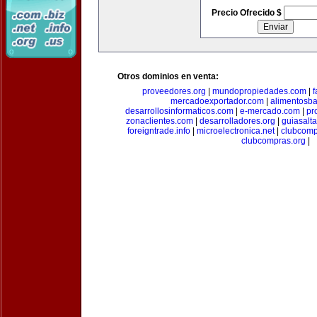
Precio Ofrecido $
Otros dominios en venta:
proveedores.org
|
mundopropiedades.com
|
f
mercadoexportador.com
|
alimentosb
desarrollosinformaticos.com
|
e-mercado.com
|
pr
zonaclientes.com
|
desarrolladores.org
|
guiasalt
foreigntrade.info
|
microelectronica.net
|
clubcom
clubcompras.org
|