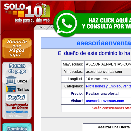
asesoriaenvent
El dueño de este dominio lo ha
Mayusculas:
ASESORIAENVENTAS.CO
Minusculas:
asesoriaenventas.com
Longitud:
16 caracteres
Categorias:
Profesiones y Empleo
,
Venta
Precio:
Realizar una oferta!
Visitar!
asesoriaenventas.com
Serán consideradas ofer
Realizar una Oferta