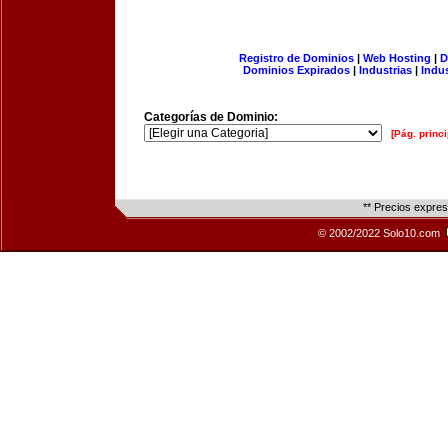
Registro de Dominios
|
Web Hosting
|
D
Dominios Expirados
|
Industrias
|
Indu
Categorías de Dominio:
[Pág. princi
** Precios expre
© 2002/2022 Solo10.com