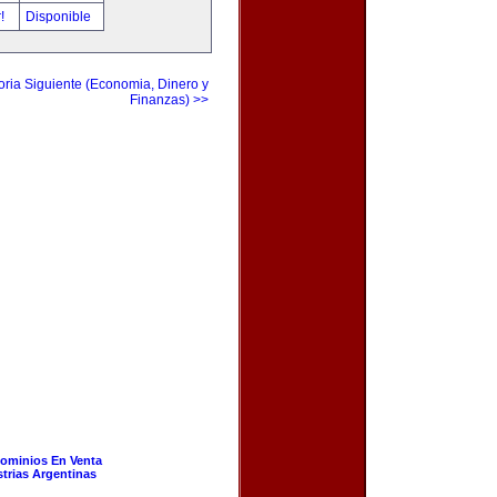
r!
Disponible
ria Siguiente (Economia, Dinero y
Finanzas) >>
ominios En Venta
strias Argentinas