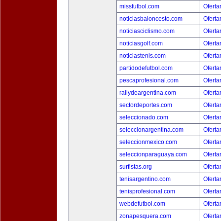
missfutbol.com
Oferta
noticiasbaloncesto.com
Oferta
noticiasciclismo.com
Oferta
noticiasgolf.com
Oferta
noticiastenis.com
Oferta
partidodefutbol.com
Oferta
pescaprofesional.com
Oferta
rallydeargentina.com
Oferta
sectordeportes.com
Oferta
seleccionado.com
Oferta
seleccionargentina.com
Oferta
seleccionmexico.com
Oferta
seleccionparaguaya.com
Oferta
surfistas.org
Oferta
tenisargentino.com
Oferta
tenisprofesional.com
Oferta
webdefutbol.com
Oferta
zonapesquera.com
Oferta