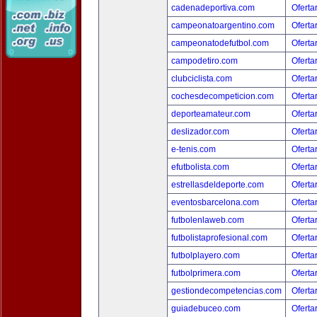
cadenadeportiva.com
Oferta
campeonatoargentino.com
Oferta
campeonatodefutbol.com
Oferta
campodetiro.com
Oferta
clubciclista.com
Oferta
cochesdecompeticion.com
Oferta
deporteamateur.com
Oferta
deslizador.com
Oferta
e-tenis.com
Oferta
efutbolista.com
Oferta
estrellasdeldeporte.com
Oferta
eventosbarcelona.com
Oferta
futbolenlaweb.com
Oferta
futbolistaprofesional.com
Oferta
futbolplayero.com
Oferta
futbolprimera.com
Oferta
gestiondecompetencias.com
Oferta
guiadebuceo.com
Oferta