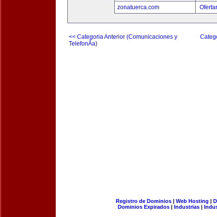
zonatuerca.com
Oferta
<< Categoria Anterior (Comunicaciones y
Catego
TelefonÃ­a)
Registro de Dominios
|
Web Hosting
|
D
Dominios Expirados
|
Industrias
|
Indu