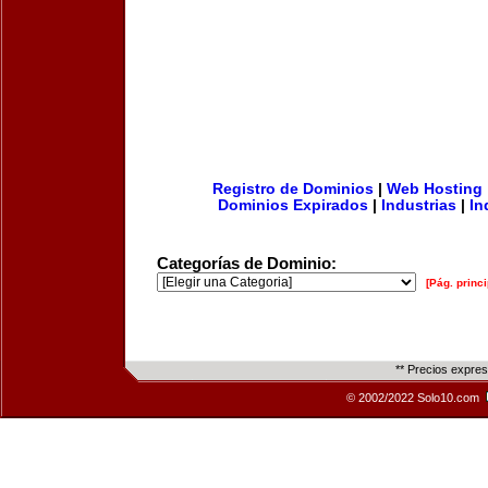
Registro de Dominios
|
Web Hosting
Dominios Expirados
|
Industrias
|
In
Categorías de Dominio:
[Pág. princi
** Precios expre
© 2002/2022 Solo10.com