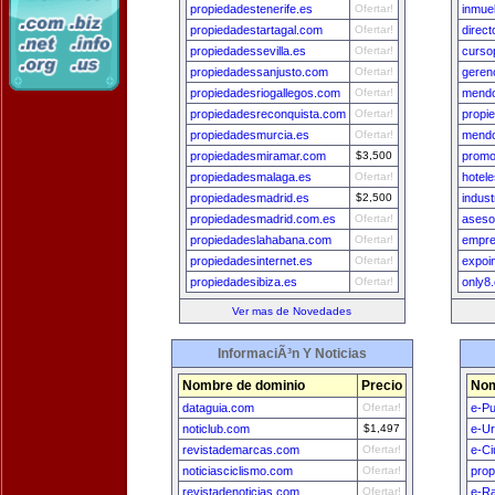
propiedadestenerife.es
Ofertar!
inmue
propiedadestartagal.com
Ofertar!
direct
propiedadessevilla.es
Ofertar!
curso
propiedadessanjusto.com
Ofertar!
geren
propiedadesriogallegos.com
Ofertar!
mendo
propiedadesreconquista.com
Ofertar!
propi
propiedadesmurcia.es
Ofertar!
mendo
propiedadesmiramar.com
$3,500
promo
propiedadesmalaga.es
Ofertar!
hotel
propiedadesmadrid.es
$2,500
indus
propiedadesmadrid.com.es
Ofertar!
aseso
propiedadeslahabana.com
Ofertar!
empre
propiedadesinternet.es
Ofertar!
expoi
propiedadesibiza.es
Ofertar!
only8
Ver mas de Novedades
InformaciÃ³n Y Noticias
Nombre de dominio
Precio
Nom
dataguia.com
Ofertar!
e-Pu
noticlub.com
$1,497
e-U
revistademarcas.com
Ofertar!
e-Ci
noticiasciclismo.com
Ofertar!
prop
revistadenoticias.com
Ofertar!
e-Ra