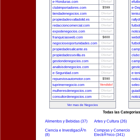
e-Honduras.com
Ofertar!
efutb
clubimportadores.com
$599
e-De
tiendadenegocios.com
Ofertar!
tenis
propiedadesvalladolid.es
Ofertar!
rally
redaccioncomercial.com
Ofertar!
futbo
expodenegocios.com
Ofertar!
notic
franquiciasweb.com
$600
webde
negocioseoportunidades.com
Ofertar!
futbo
propiedadesalicante.es
Ofertar!
camp
propiedadessevilla.es
Ofertar!
clubc
gestiondenegocios.com
Ofertar!
camp
analisisdenegocios.com
Ofertar!
gest
e-Seguridad.com
Ofertar!
e-ten
repuestosautomotor.com
$590
notic
tuprimernegocio.com
Vendido!
sele
mulheresdenegocios.com
Ofertar!
guia
consultordenegocios.com
Ofertar!
notic
Ver mas de Negocios
Todas las Categoria
Alimentos y Bebidas (37)
Artes y Cultura (26)
Ciencia e InvestigaciÃ³n
Compras y Comercio
(8)
ElectrÃ³nico (341)