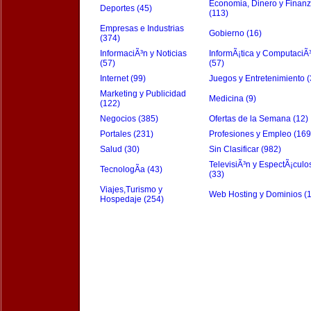
Economia, Dinero y Finan
Deportes (45)
(113)
Empresas e Industrias
Gobierno (16)
(374)
InformaciÃ³n y Noticias
InformÃ¡tica y ComputaciÃ
(57)
(57)
Internet (99)
Juegos y Entretenimiento (
Marketing y Publicidad
Medicina (9)
(122)
Negocios (385)
Ofertas de la Semana (12)
Portales (231)
Profesiones y Empleo (169
Salud (30)
Sin Clasificar (982)
TelevisiÃ³n y EspectÃ¡culo
TecnologÃ­a (43)
(33)
Viajes,Turismo y
Web Hosting y Dominios (
Hospedaje (254)