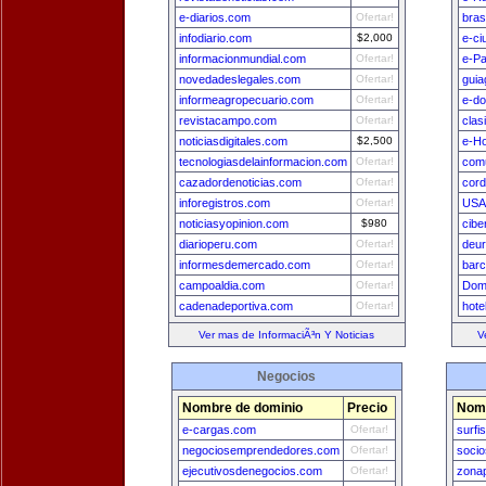
e-diarios.com
Ofertar!
bras
infodiario.com
$2,000
e-ci
informacionmundial.com
Ofertar!
e-P
novedadeslegales.com
Ofertar!
guia
informeagropecuario.com
Ofertar!
e-do
revistacampo.com
Ofertar!
clas
noticiasdigitales.com
$2,500
e-H
tecnologiasdelainformacion.com
Ofertar!
comu
cazadordenoticias.com
Ofertar!
cord
inforegistros.com
Ofertar!
USA
noticiasyopinion.com
$980
cibe
diarioperu.com
Ofertar!
deu
informesdemercado.com
Ofertar!
bar
campoaldia.com
Ofertar!
Dom
cadenadeportiva.com
Ofertar!
hote
Ver mas de InformaciÃ³n Y Noticias
V
Negocios
Nombre de dominio
Precio
Nomb
e-cargas.com
Ofertar!
surfi
negociosemprendedores.com
Ofertar!
socio
ejecutivosdenegocios.com
Ofertar!
zona