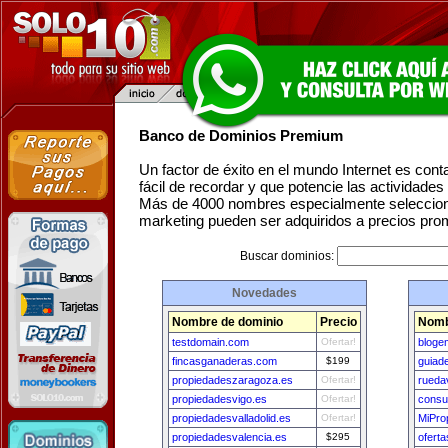
Banco de Dominios Premium
Un factor de éxito en el mundo Internet es con
fácil de recordar y que potencie las actividade
Más de 4000 nombres especialmente seleccion
marketing pueden ser adquiridos a precios pro
Buscar dominios:
Novedades
Nombre de dominio
Precio
Nomb
testdomain.com
Ofertar!
bloge
fincasganaderas.com
$199
guiad
propiedadeszaragoza.es
Ofertar!
rueda
propiedadesvigo.es
Ofertar!
consu
propiedadesvalladolid.es
Ofertar!
MiPro
propiedadesvalencia.es
$295
ofert